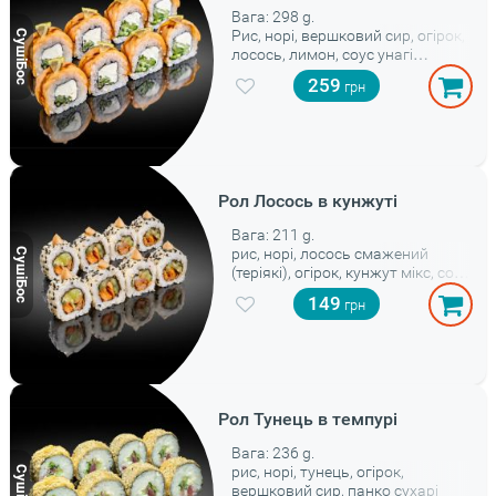
Вага: 298 g.
Рис, норі, вершковий сир, огірок,
лосось, лимон, соус унагі
вартість без урахування знижок
259
та акцій
Рол Лосось в кунжуті
Вага: 211 g.
рис, норі, лосось смажений
(теріякі), огірок, кунжут мікс, соус
спайс
149
Рол Тунець в темпурі
Вага: 236 g.
рис, норі, тунець, огірок,
вершковий сир, панко сухарі