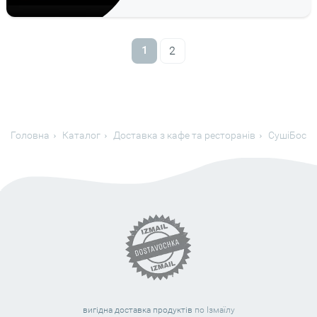
1
2
Головна
Каталог
Доставка з кафе та ресторанів
СушіБос
вигідна доставка продуктів
по Ізмаїлу