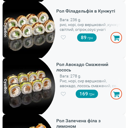
Рол Філадельфія в Кунжуті
Вага: 236 g.
рис, норі, сир вершковий ,кунжут
світлий, огірок,соус унагі
89
Рол Авокадо Смажений
лосось
Вага: 278 g.
Рис, норі, сир вершковий,
авокадо, лосось смажений, соус
спайс, соус унагі, кунжут
169
Рол Запечена філа з
лимоном