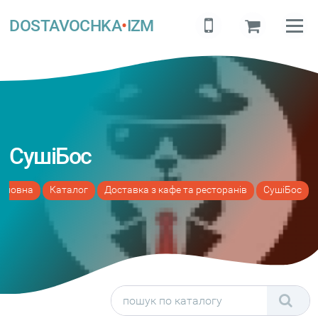
DOSTAVOCHKA
•
IZM
СушіБос
оловна
Каталог
Доставка з кафе та ресторанів
СушіБос