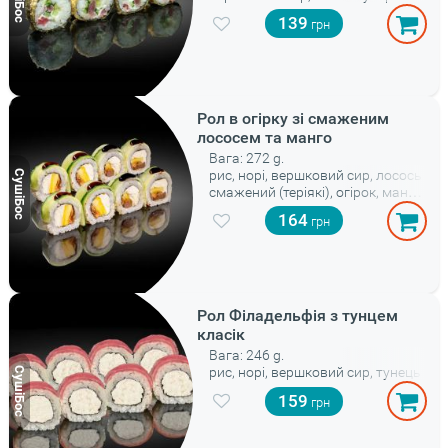
139
Рол в огірку зі смаженим
лососем та манго
Вага: 272 g.
рис, норі, вершковий сир, лосось
смажений (теріякі), огірок, манго,
соус унагі
164
Рол Філадельфія з тунцем
класік
Вага: 246 g.
рис, норі, вершковий сир, тунець
159