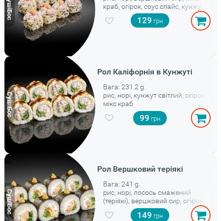
краб, огірок, соус спайс, кунжут
мікс
129
Рол Каліфорнія в Кунжуті
Вага: 231.2 g.
рис, норі, кунжут світлий, огірок,
мікс краб
99
Рол Вершковий теріякі
Вага: 241 g.
рис, норі, лосось смажений
(теріякі), вершковий сир, огірок,
соус спайс
149