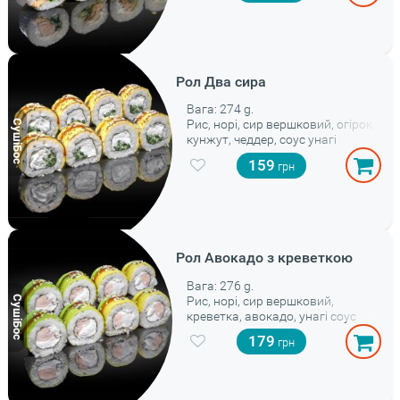
Рол Два сира
Вага: 274 g.
Рис, норі, сир вершковий, огірок,
кунжут, чеддер, соус унагі
159
Рол Авокадо з креветкою
Вага: 276 g.
Рис, норі, сир вершковий,
креветка, авокадо, унагі соус
179