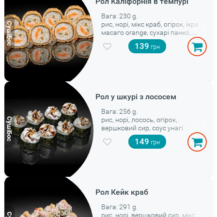
Рол Каліфорнія в темпурі
Вага: 230 g.
рис, норі, мікс краб, огірок, ікра
масаго orange, сухарі панко,
кляр
139
Рол у шкурі з лососем
Вага: 256 g.
рис, норі, лосось, огірок,
вершковий сир, соус унагі
149
Рол Кейк краб
Вага: 291 g.
рис, норі, вершковий сир, мікс