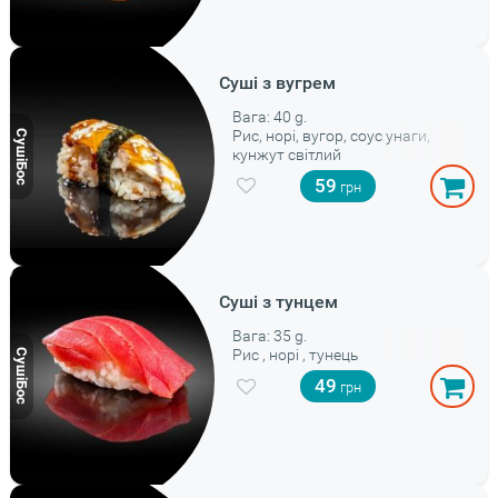
Суші з вугрем
Вага: 40 g.
Рис, норі, вугор, соус унаги,
кунжут світлий
59
Суші з тунцем
Вага: 35 g.
Рис , норі , тунець
49