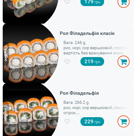
179
Рол Філадельфія класік
Вага: 246 g.
рис, норі, сир вершковий, лосось
вартість без врахування знижок
та акцій
219
Рол Філадельфія
Вага: 266.2 g.
рис, норі, сир вершковий, лосось,
огірок
вартість без врахування знижок
229
та акцій