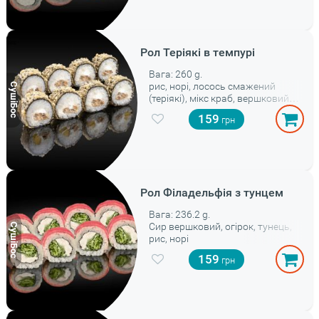
Рол Теріякі в темпурі
Вага: 260 g.
рис, норі, лосось смажений
(теріякі), мікс краб, вершковий
сир, сухарі панко, кляр
159
Рол Філадельфія з тунцем
Вага: 236.2 g.
Сир вершковий, огірок, тунець,
рис, норі
159