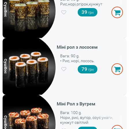
Рис,норі,огірок,кунжут
39
Міні рол з лососем
Вага: 90 g.
• Рис, норі, лосось.
79
Міні Рол з Вугрем
Вага: 100 g.
Нори, рис, вугор, соус унаги,
кунжут світлий