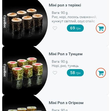
Міні рол з теріякі
Вага: 90 g.
Рис, норі, лосось смажений,
кунжут світлий, соус спайс
69
Міні Рол з Тунцем
Вага: 90 g.
Норі, рис, тунець
58
Міні Рол з Огірком
Вага: 90 g.