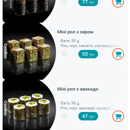
77
Міні рол з сиром
Вага: 90 g.
Рис, норі, масаго, сир вершковий
55
Міні рол з авокадо
Вага: 90 g.
Рис, норі, авокадо, кунжут
світлий
47