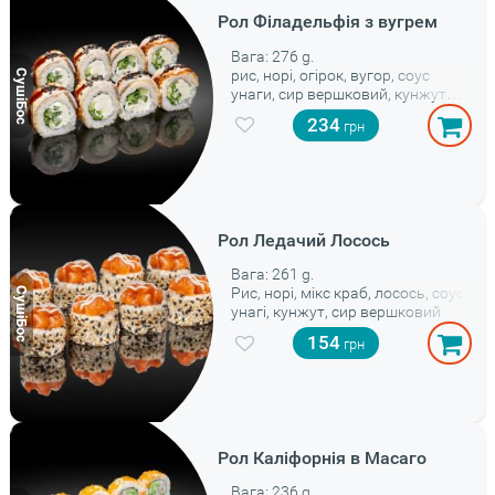
Рол Філадельфія з вугрем
Вага: 276 g.
рис, норі, огірок, вугор, соус
унаги, сир вершковий, кунжут
світлий
234
вартість без урахування знижок
та акцій
Рол Ледачий Лосось
Вага: 261 g.
Рис, норі, мікс краб, лосось, соус
унагі, кунжут, сир вершковий
154
Рол Каліфорнія в Масаго
Вага: 236 g.