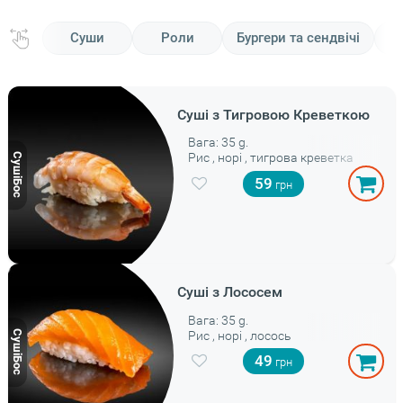
Суши
Роли
Бургери та сендвічі
Суші з Тигровою Креветкою
Вага: 35 g.
Рис , норі , тигрова креветка
59
Суші з Лососем
Вага: 35 g.
Рис , норі , лосось
49