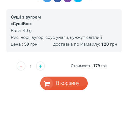
Суші з вугрем
«
СушіБос
»
Вага: 40 g.
Рис, норі, вугор, соус унаги, кунжут світлий
цена :
59
грн
доставка по Измаилу:
120
грн
-
+
Стоимость:
179
грн
В корзину