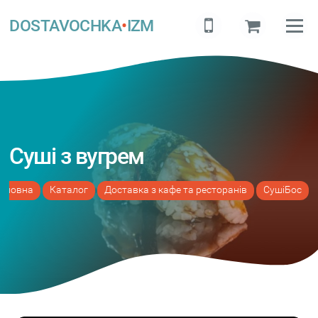
DOSTAVOCHKA
•
IZM
Суші з вугрем
оловна
Каталог
Доставка з кафе та ресторанів
СушіБос