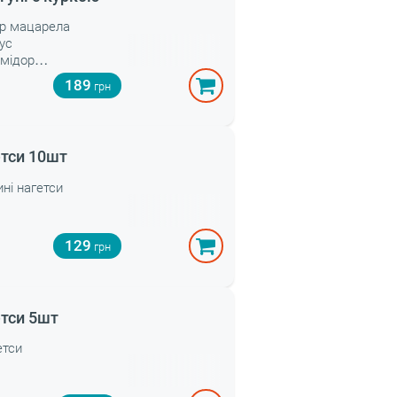
ир мацарела
оус
омідор
елень
189
уряче філе
аваш
тси 10шт
ині нагетси
129
тси 5шт
етси