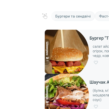
Бургери та сендвічі
Фаст-
Бургер "T
салат айс
огірок, п
чедр, ко
соус.
Шаучак А
(булка, м
моцарела,
соус)