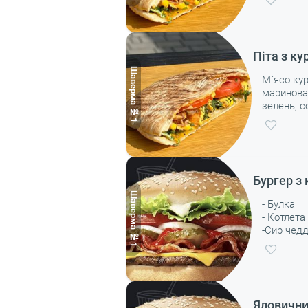
Піта з к
М`ясо кур
маринова
зелень, с
Бургер з
- Булка
- Котлета
-Сир чед
- Лист са
- Соус
- Огірок
- Помідор
- Цибуля
Яловични