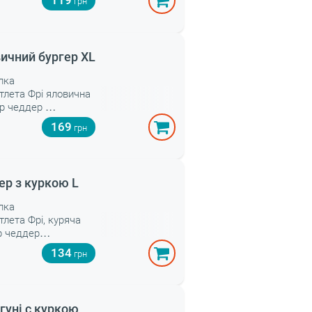
119
ичний бургер ХL
улка
отлета Фрі яловична
ир чеддер
ист салату
169
оус
ірок
омідор
ибуля
ер з куркою L
улка
отлета Фрі, куряча
р чеддер
ист салату
134
оус
ірок
омідор
ибуля
гуні с куркою