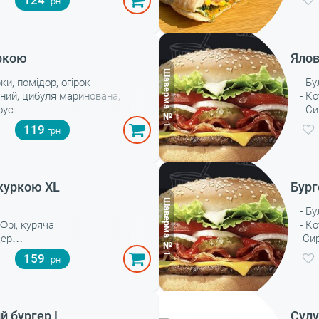
124
уркою
Ялов
ки, помідор, огірок
- Б
ний, цибуля маринована,
- К
оус.
- С
- Л
119
- С
- Ог
- П
- Ц
 куркою XL
Бург
- Б
 Фрі, куряча
- К
дер
-Си
лату
- Л
159
- С
- Ог
- П
- Ц
й бургер L
Сулу