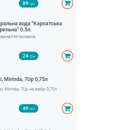
89
ральна вода "Карпатська
ельна" 0.5л.
ована/Негазована
24
i, Mirinda, 7Up 0,75л
Pepsi, Mirinda, 7Up на вибір 0,75л
49