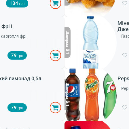
134
Міне
 Фрі L
Джер
 картопля фрі
Газ
79
кий лимонад 0,5л.
Peps
а
79