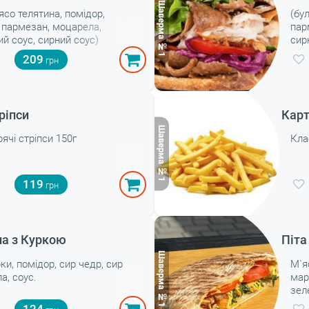
’ясо телятина, помідор,
(бу
 пармезан, моцарела,
пар
й соус, сирний соус)
сир
209
ріпси
Карт
рячі стріпси 150г
Кла
119
на з Куркою
Піта
ки, помідор, сир чедр, сир
М`я
а, соус.
мар
зел