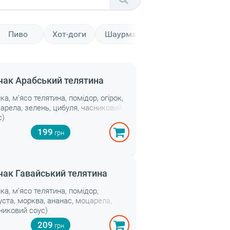
Пиво
Хот-доги
Шаурма
ак Арабський телятина
ка, м’ясо телятина, помідор, огірок,
арела, зелень, цибуля, часниковий
с)
199
ак Гавайський телятина
лка, м’ясо телятина, помідор,
уста, морква, ананас, моцарела,
никовий соус)
209