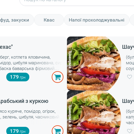
фуд, закуски
Квас
Напої прохолоджувальні
ехас"
Шауч
берг, котлета яловичина,
(бул
омідор, цибуля маринована, сир
моц
вбаска баварська фірмовий
соу
179
рабський з куркою
Шауч
’ясо куряче, помідор, огірок,
(бу
 зелень, цибуля, часниковий
кап
час
179