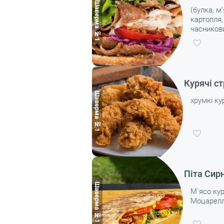
(булка, м
картопля,
часникови
Курячі ст
хрумкі ку
Піта Сир
М`ясо кур
Моцарелл