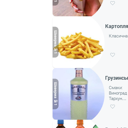
Картопля
Класична
Грузинсь
Смаки:
Виноград
Тархун
Крем сод