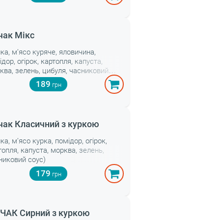
ак Мікс
лка, м’ясо куряче, яловичина,
ідор, огірок, картопля, капуста,
ква, зелень, цибуля, часниковий
с)
189
ак Класичний з куркою
ка, м’ясо курка, помідор, огірок,
топля, капуста, морква, зелень,
никовий соус)
179
ЧАК Сирний з куркою