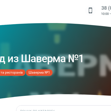
38 (
10:00 
д из Шаверма №1
 та ресторанів
Шаверма №1