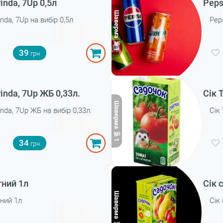
rinda, 7Up 0,5л
Peps
inda, 7Up на вибір 0,5л
Peps
39
rinda, 7Up ЖБ 0,33л.
Сік 
inda, 7Up ЖБ на вибір 0,33л.
Сік
34
тний 1л
Сік 
тний 1л
Сік