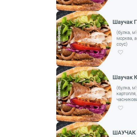
Шаучак Г
(булка, м
морква, 
соус)
Шаучак К
(булка, м
картопля,
часников
ШАУЧАК 