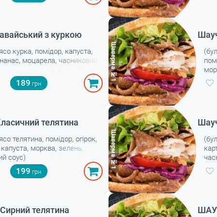
авайський з куркою
Шауч
’ясо курка, помідор, капуста,
(бу
ананас, моцарела, часниковий
пом
мор
соу
189
ласичний телятина
Шауч
’ясо телятина, помідор, огірок,
(бул
 капуста, морква, зелень,
кар
ий соус)
час
199
Сирний телятина
ШАУ