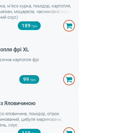
лка, м’ясо курка, помідор, картопля,
мезан, моцарела, часниковий соус,
ний соус)
189
опля фрі XL
сична картопля фрі
99
 з Яловичиною
со яловичина, помідор, огірок
инований, цибуля маринована,
ень, соус.