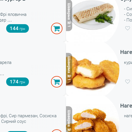
- С
 Фрі яловична
- С
ддер
- П
лату
- З
144
- К
- Л
Наге
царела
кур
174
Наге
 фрі, Сир пармезан, Сосиска
наг
, Сирний соус