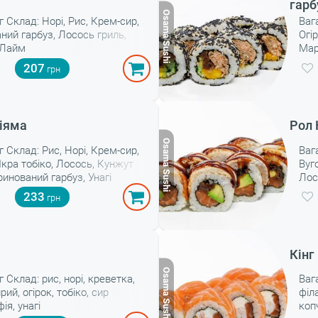
гарб
 г Склад: Норі, Рис, Крем-сир,
Ваг
ний гарбуз, Лосось гриль,
Огі
 Лайм
Мар
гар
207
іяма
Рол 
 г Склад: Рис, Норі, Крем-сир,
Ваг
Ікра тобіко, Лосось, Кунжут
Вуг
ринований гарбуз, Унагі
Лос
233
Кінг
г Склад: рис, норі, креветка,
Вага
рий, огірок, тобіко, сир
філ
ія, унагі
коп