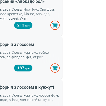
рський «Авокадо рол»
: 290 г Склад: Норі, Рис, Сир філа,
рова креветка, Манго, Авокадо,
жут чорний, Унагі
213
форнія з лососем
: 255 г Склад: норі, рис, тобіко,
ось, ср філадельфія, огірок
187
форнія з лососем в кунжуті
: 255 г Склад: норі, рис, лосось філе,
кадо, огірок, японський м., кунжут