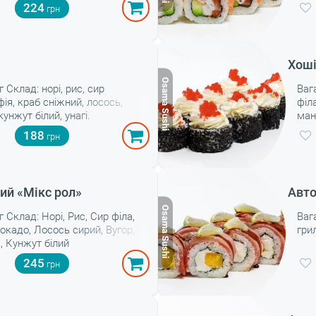
224
Хош
г Склад: норі, рис, сир
Вага
ія, краб сніжний, лосось,
філ
кунжут білий, унагі.
ман
188
ий «Мікс рол»
Авто
г Склад: Норі, Рис, Сир філа,
Ваг
вокадо, Лосось сирий, Вугор,
гри
с, Кунжут білий
245