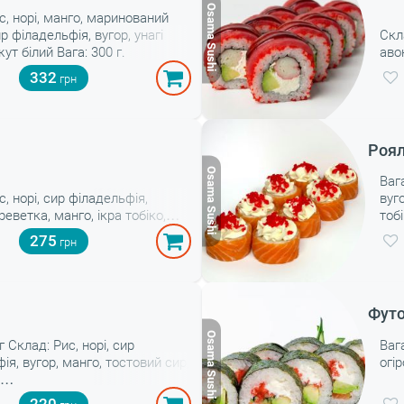
с, норі, манго, маринований
ир філадельфія, вугор, унагі
Скл
ут білий Вага: 300 г.
авок
соус
332
й
Роял
Вага
с, норі, сир філадельфія,
вуг
реветка, манго, ікра тобіко,
тоб
агі соус. Вага: 315 г
275
Футо
г Склад: Рис, норі, сир
Вага
ія, вугор, манго, тостовий сир,
огір
с