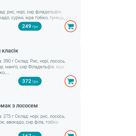
ад: рис, норі, сир філадельфія,
адо, сурімі, ікра тобіко, тунець, унагі
. Вага: 325 г.
249
 класік
: 390 г Склад: Рис, норі, лосось,
ор, манго, сир Філадельфія, ікра
іко
372
мак з лососем
: 275 г Склад: норі, рис, лосось,
ок, авокадо, сир філа, тобіко