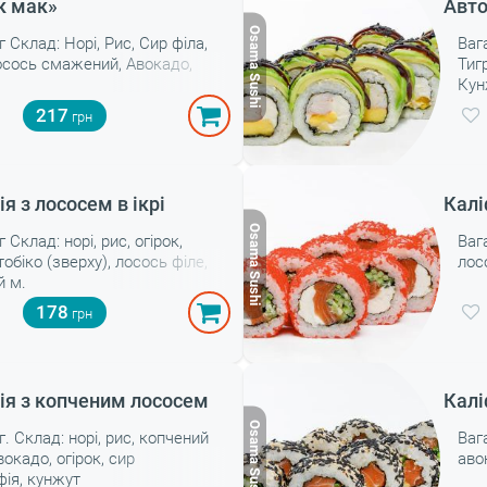
к мак»
Авто
г Склад: Норі, Рис, Сир філа,
Вага
Лосось смажений, Авокадо,
Тиг
Кун
217
я з лососем в ікрі
Калі
г Склад: норі, рис, огірок,
Вага
тобіко (зверху), лосось філе,
лос
й м.
178
ія з копченим лососем
Калі
г. Склад: норі, рис, копчений
Вага
вокадо, огірок, сир
аво
фія, кунжут