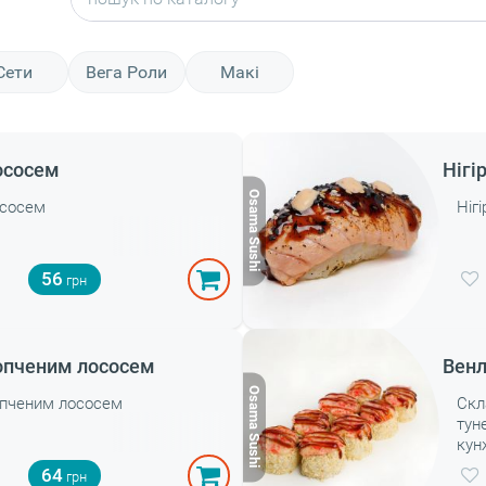
Сети
Вега Роли
Макі
лососем
Нігі
лососем
Ніг
56
 копченим лососем
Венл
копченим лососем
Скл
тун
кун
майо
64