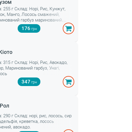
узом
а: 255 г Склад: Норі, Рис, Кунжут,
рок, Манго, Лосось смажений,
инований гарбуз маринований
буз
176
Кіото
а: 315 г Склад: Норі, Рис, Авокадо,
ор, Маринований гарбуз, Унагі,
ось
347
 Рол
: 290 г Склад: норі, рис, лосось, сир
адельфія, креветка, лосось
чений, авокадо.