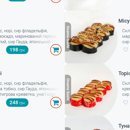
🔥, 
Місу
с, норі, сир філадельфія,
Скл
вокадо, маринований гарбуз,
мар
лий, сир Гауда, японський
сир
унагі соус,спайсі соус🔥 Вага:
соу
198
і
Торі
с, норі, сир філадельфія,
Скл
ра тобіко, сир Гауда, японський
кре
тигрова креветка, унагі соус,
сир
чілі Вага: 360 г
соус
248
Туна