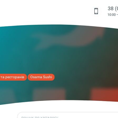
38 (
10:00 
 та ресторанів
Osama Sushi