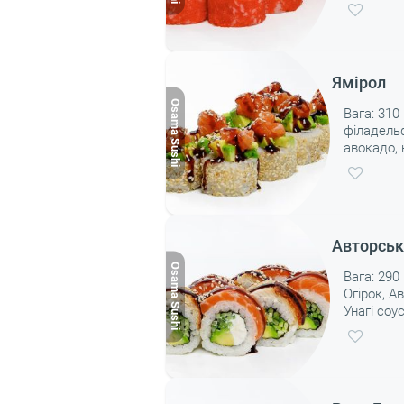
Ямірол
Вага: 310 
філадельф
авокадо, 
Авторськ
Вага: 290 
Огірок, А
Унагі соу