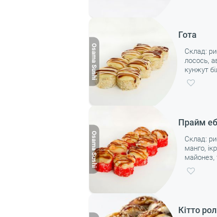
Гота
Склад: ри
лосось, а
кунжут бі
майонез, 
325 г
Прайм еб
Склад: ри
манго, ік
майонез, 
соус світ 
Кітто рол