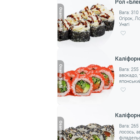
Рол «Бле
Вага: 310 
Огірок, 
Унагі
Каліфорні
Вага: 255 
авокадо, 
японськи
Каліфорн
Вага: 265 
лосось, а
філадель