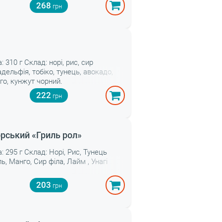
268
і
: 310 г Склад: норі, рис, сир
адельфія, тобіко, тунець, авокадо,
го, кунжут чорний.
222
рський «Гриль рол»
а: 295 г Склад: Норі, Рис, Тунець
ль, Манго, Сир філа, Лайм , Унагі
203