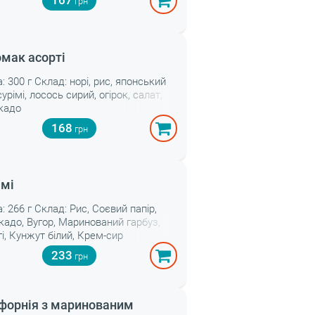
167
мак асорті
а: 300 г Склад: норі, рис, японський
сурімі, лосось сирий, огірок, салат,
кадо
168
мі
а: 266 г Склад: Рис, Соєвий папір,
кадо, Вугор, Маринований гарбуз,
гі, Кунжут білий, Крем-сир
233
форнія з маринованим