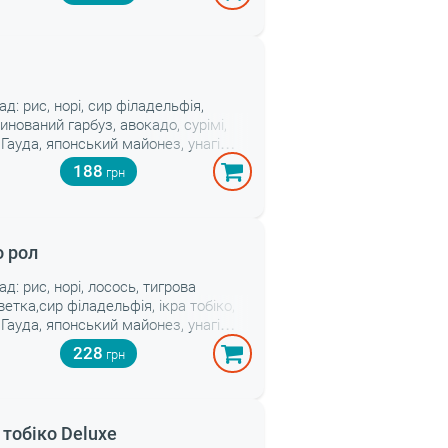
унагі соус Вага: 335 г
ад: рис, норі, сир філадельфія,
инований гарбуз, авокадо, сурімі,
 Гауда, японський майонез, унагі
с, кунжут білий Вага: 310 г
188
о рол
ад: рис, норі, лосось, тигрова
ветка,сир філадельфія, ікра тобіко,
 Гауда, японський майонез, унагі
 Вага: 325 г
228
 тобіко Deluxe