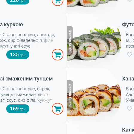
220
з куркою
Футо
г Склад: норі, рис, авокадо,
Ваг
ірок, сир філадельфія, філе
м., 
нжут, унагі соус
аво
135
зі смаженим тунцем
Хана
г Склад: норі, рис, огірок,
Ваг
 тунець смажений, листя
Аво
нагі соус, сир філа, кунжут
Уна
169
Калі