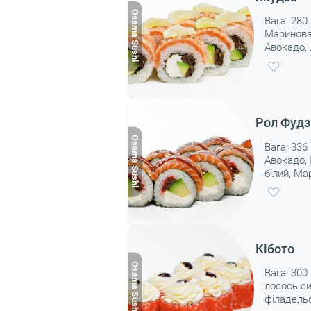
Вага: 280
Маринова
Авокадо,
Рол Фудз
Вага: 336
Авокадо, 
білий, Ма
Кібото
Вага: 300 
лосось си
філадельф