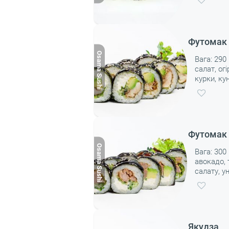
Футомак 
Вага: 290 
салат, ог
курки, ку
Футомак 
Вага: 300 
авокадо,
салату, у
Якудза