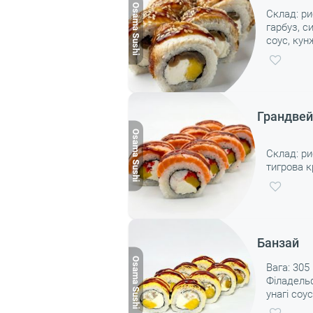
Склад: ри
гарбуз, с
соус, кунж
Грандве
Склад: ри
тигрова к
лосось, ун
Банзай
Вага: 305 
Філадельф
унагі соу