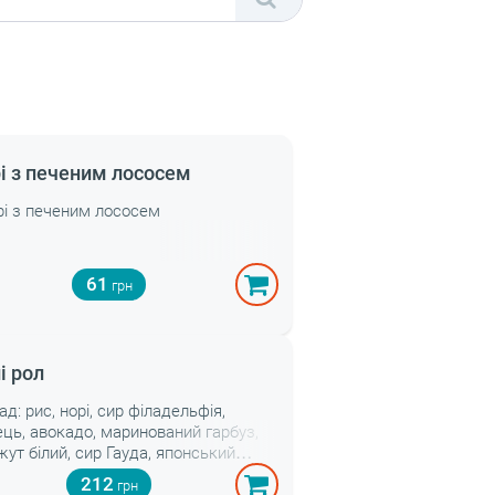
рі з печеним лососем
ірі з печеним лососем
61
і рол
ад: рис, норі, сир філадельфія,
ець, авокадо, маринований гарбуз,
жут білий, сир Гауда, японський
нез, сурімі, ікра тобіко, спайсі соус
212