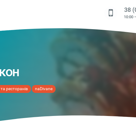
38 (
10:00 
кон
 та ресторанів
naDivane