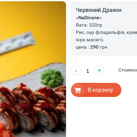
Червоний Дракон
«
NaDivane
»
Вага: 320гр
Рис, сир філадельфія, крев
ікра масаго.
цена :
290
грн
-
+
Стоимо
В корзину