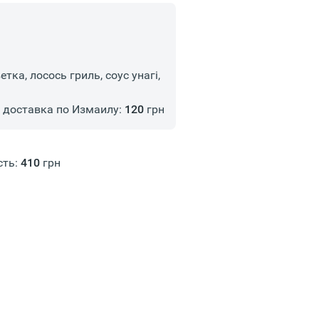
етка, лосось гриль, соус унагі,
доставка по Измаилу:
120
грн
сть:
410
грн