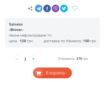
f
Salvator
«
Brovar
»
темне нефільтроване 1л.
цена :
120
грн
доставка по Измаилу:
150
грн
-
+
Стоимость:
270
грн
В корзину