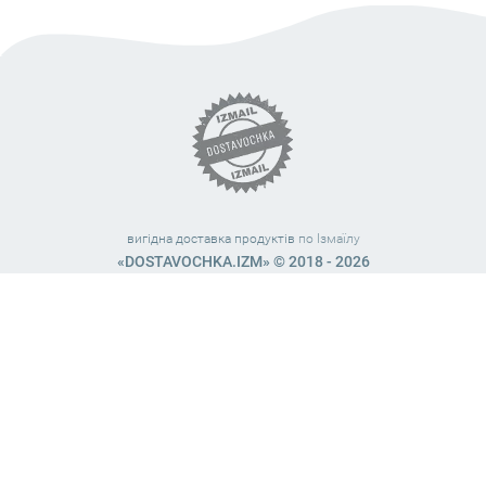
вигідна доставка продуктів
по Ізмаїлу
«DOSTAVOCHKA.IZM» © 2018 - 2026
Працюємо з 10:00 – 21:45 (без вихідних)
38 (063) 999 31 32
38 (098) 663 08 67
telegram:
@dostavochka_izm
МИ У СОЦ. МЕРЕЖАХ
Загальна оцінка
4,8
з
5
. Нашу роботу оцінили
127
чол.
Залишіть Ваш