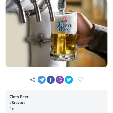
f
Zlato Beer
«
Brovar
»
1л