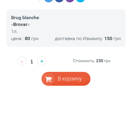
Brug blanche
«
Brovar
»
1л.
цена :
80
грн
доставка по Измаилу:
150
грн
-
+
Стоимость:
230
грн
В корзину