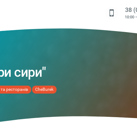
38 (
10:00 
ри сири"
 та ресторанів
CheBurek