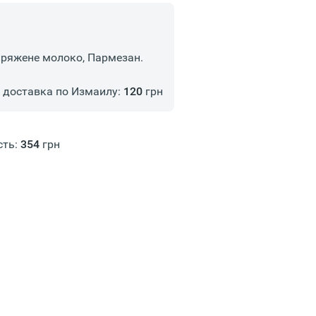
пряжене молоко, Пармезан.
доставка по Измаилу:
120
грн
сть:
354
грн