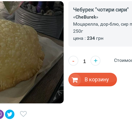
Чебурек "чотири сири"
«
CheBurek
»
Моцарелла, дор-блю, сир 
250г
цена :
234
грн
-
+
Стоимо
В корзину