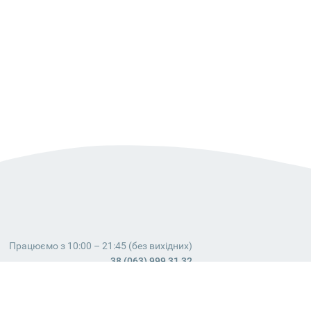
Працюємо з 10:00 – 21:45 (без вихідних)
38 (063) 999 31 32
38 (098) 663 08 67
telegram:
@dostavochka_izm