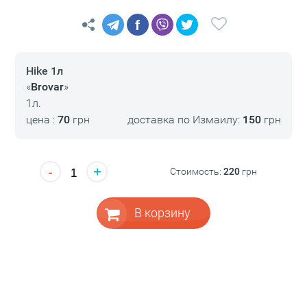
f
Hike 1л
«
Brovar
»
1л.
цена :
70
грн
доставка по Измаилу:
150
грн
-
+
Стоимость:
220
грн
В корзину