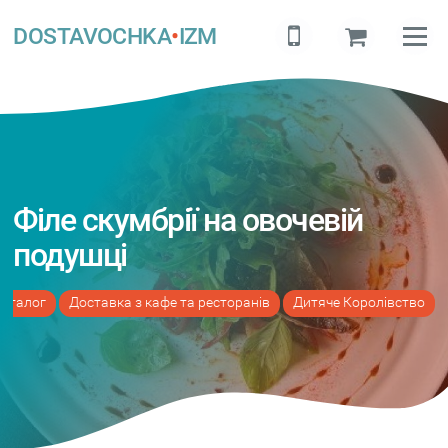
DOSTAVOCHKA
•
IZM
Філе скумбрії на овочевій
подушці
аталог
Доставка з кафе та ресторанів
Дитяче Королівство