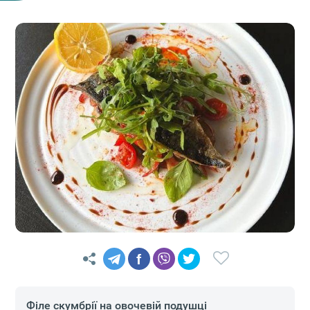
f
Філе скумбрії на овочевій подушці