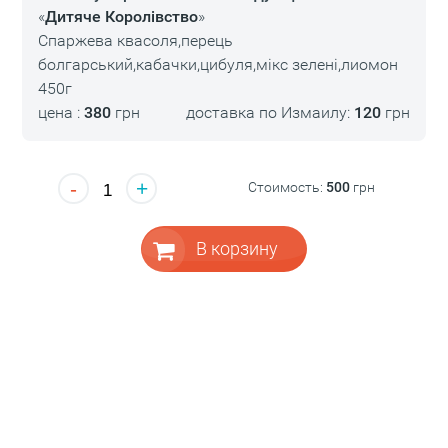
«
Дитяче Королівство
»
Спаржева квасоля,перець
болгарський,кабачки,цибуля,мікс зелені,лиомон
450г
цена :
380
грн
доставка по Измаилу:
120
грн
-
+
Стоимость:
500
грн
В корзину