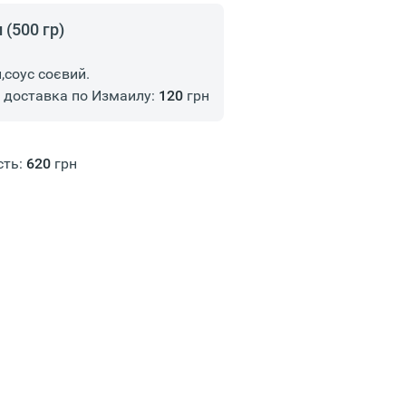
(500 гр)
,соус соєвий.
доставка по Измаилу:
120
грн
сть:
620
грн