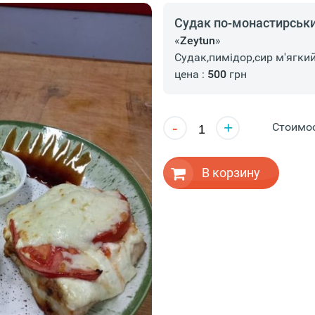
Судак по-монастирськи 
«
Zeytun
»
Судак,пимідор,сир м'ягкий
цена :
500
грн
-
+
Стоимо
В корзину