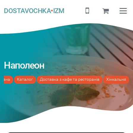
DOSTAVOCHKA
•
IZM
Наполеон
ловна
Каталог
Доставка з кафе та ресторанів
Хінкальня