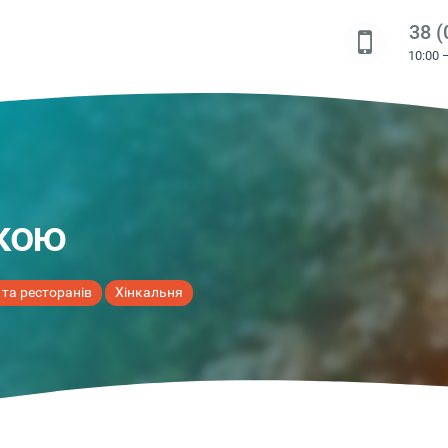
38 (
10:00 
ркою
 та ресторанів
Хінкальня