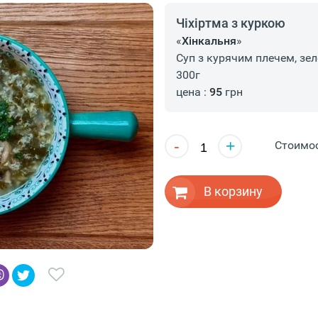
Чіхіртма з куркою
«
Хінкальня
»
Суп з курячим плечем, зе
300г
цена :
95
грн
-
+
Стоимо
В корзину