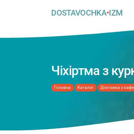
DOSTAVOCHKA
•
IZM
Чіхіртма з ку
Головна
Каталог
Доставка з кафе