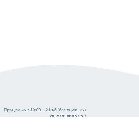
Працюємо з 10:00 – 21:45 (без вихідних)
38 (063) 999 31 32
38 (098) 663 08 67
telegram:
@dostavochka_izm