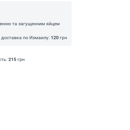
ленню та загущенним яйцем
доставка по Измаилу:
120
грн
сть:
215
грн