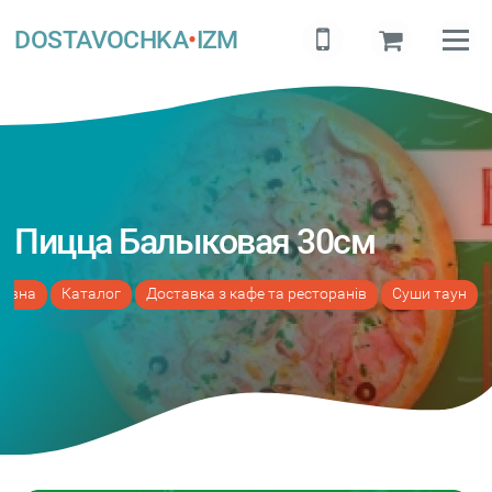
DOSTAVOCHKA
•
IZM
Пицца Балыковая 30см
ловна
Каталог
Доставка з кафе та ресторанів
Суши таун