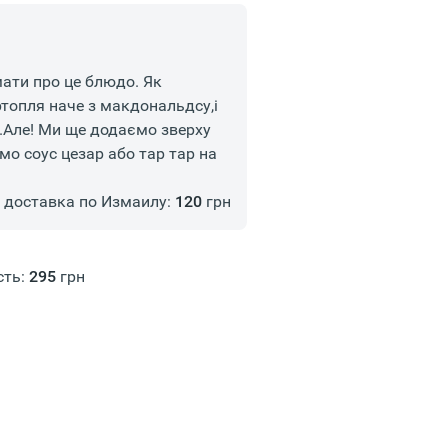
ати про це блюдо. Як
ртопля наче з макдональдсу,і
ь.Але! Ми ще додаємо зверху
мо соус цезар або тар тар на
доставка по Измаилу:
120
грн
сть:
295
грн