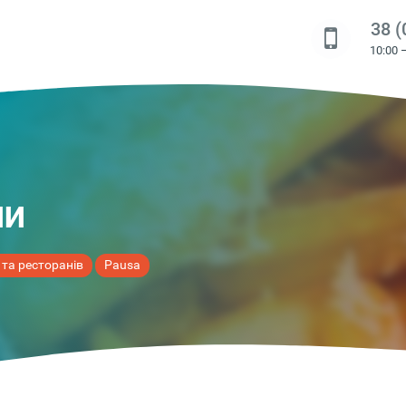
38 (
10:00 
пи
 та ресторанів
Pausa