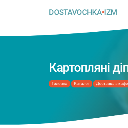
DOSTAVOCHKA
•
IZM
Картопляні ді
Головна
Каталог
Доставка з кафе