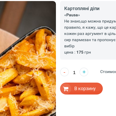
Картопляні діпи
«
Pausa
»
Не знаю,що можна придум
правило, я кажу, що це ка
кожен раз аргумент в ціл
сир пармезан та пропонує
вибір
цена :
175
грн
-
+
Стоимо
В корзину