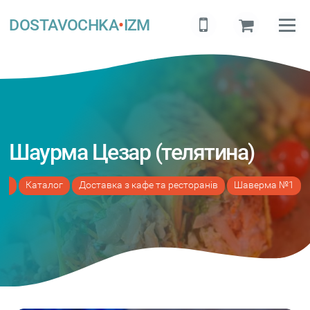
DOSTAVOCHKA
•
IZM
Шаурма Цезар (телятина)
на
Каталог
Доставка з кафе та ресторанів
Шаверма №1