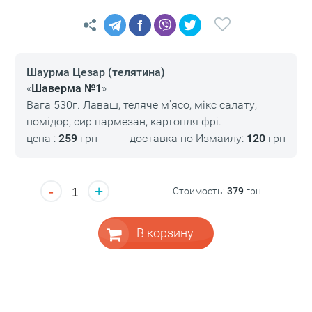
f
Шаурма Цезар (телятина)
«
Шаверма №1
»
Вага 530г. Лаваш, теляче м'ясо, мікс салату,
помідор, сир пармезан, картопля фрі.
цена :
259
грн
доставка по Измаилу:
120
грн
-
+
Стоимость:
379
грн
В корзину