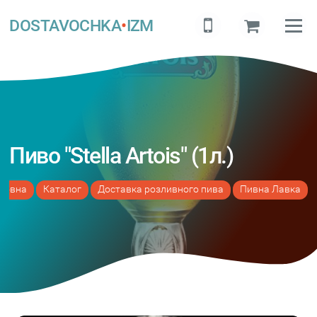
DOSTAVOCHKA
•
IZM
Пиво "Stella Artois" (1л.)
ловна
Каталог
Доставка розливного пива
Пивна Лавка