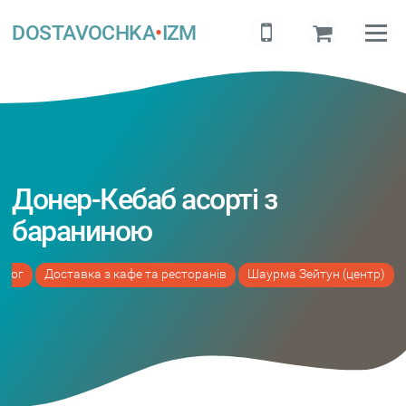
DOSTAVOCHKA
•
IZM
Донер-Кебаб асорті з
бараниною
алог
Доставка з кафе та ресторанів
Шаурма Зейтун (центр)