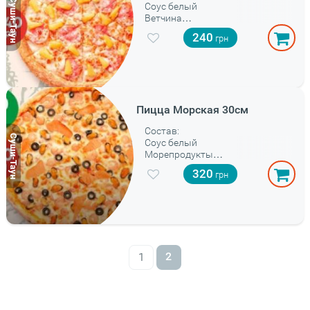
Соус белый
Ветчина
Ананас
240
Моцарелла
Базилик
Пицца Морская 30см
Состав:
Соус белый
Морепродукты
Маслины
320
Пармезан
Базилик
2
1