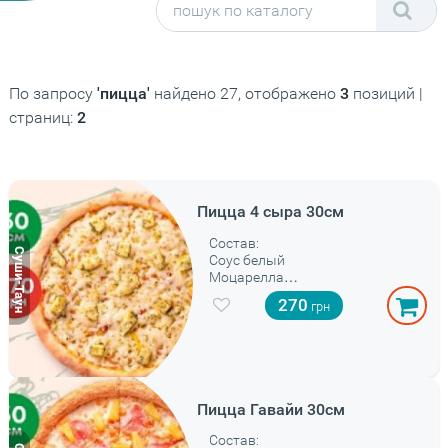
По запросу
'пицца'
найдено 27, отображено
3
позиций |
страниц:
2
Пицца 4 сыра 30см
Состав:
Соус белый
Моцарелла
Дорблю
270
Гауда
Пармезан
Базилик
Пицца Гавайи 30см
Состав: