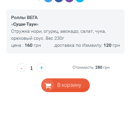
Роллы ВЕГА
«
Суши-Таун
»
Стружка нори, огурец, авокадо, салат, чука,
ореховый соус. Вес 230г
цена :
160
грн
доставка по Измаилу:
120
грн
-
+
Стоимость:
280
грн
В корзину