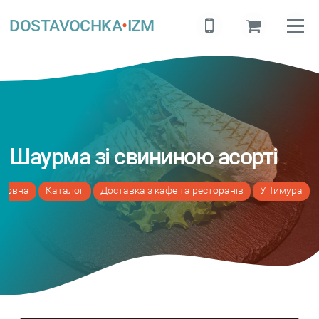
DOSTAVOCHKA
•
IZM
Шаурма зі свининою асорті
оловна
Каталог
Доставка з кафе та ресторанів
У Тимура