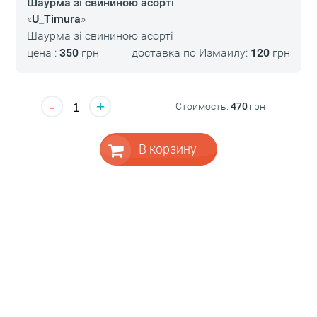
Шаурма зі свининою асорті
«
U_Timura
»
Шаурма зі свининою асорті
цена :
350
грн
доставка по Измаилу:
120
грн
-
+
Стоимость:
470
грн
В корзину