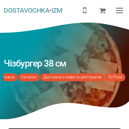
DOSTAVOCHKA
•
IZM
Чізбургер 38 см
Головна
Каталог
Доставка з кафе та ресторанів
IQ Pizza