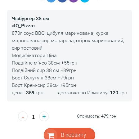
Чізбургер 38 см
«
IQ_Pizza
»
870г соус BBQ, цибуля маринована, курка
маринована,сир моцарела, огірок маринований,
сир тостовий
Модифікатори Ціна
Подвійне мʼясо 38см +55грн
Подвійний сир 38 см +39грн
Борт Сулугуні 38см +79грн
Борт Крем-сир 38см +95грн
цена :
359
грн
доставка по Измаилу:
120
грн
-
+
Стоимость:
479
грн
В корзину