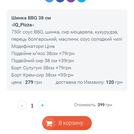
Шинка BBQ 38 см
«
IQ_Pizza
»
750г соус BBQ, шинка, сир моцарела, кукурудза,
перець болгарський, маслини, соус солодкий чилі
Модифікатори Ціна
Подвійне мʼясо 38см +79грн
Подвійний сир 38 см +39грн
Борт Сулугуні 38см +79грн
Борт Крем-сир 38см +95грн
цена :
279
грн
доставка по Измаилу:
120
грн
-
+
Стоимость:
399
грн
В корзину