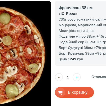
Франческа 38 см
«
IQ_Pizza
»
735г соус томатний, салямі
моцарела, маринований ог
Модифікатори Ціна
Подвійне мʼясо 38см +45г
Подвійний сир 38 см +39г
Борт Сулугуні 38см +79грн
Борт Крем-сир 38см +95гр
цена :
249
грн
-
+
Стоимо
В корзину