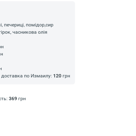
, печериці, помідор,сир
ірок, часникова олія
рн
рн
н
доставка по Измаилу:
120
грн
сть:
369
грн