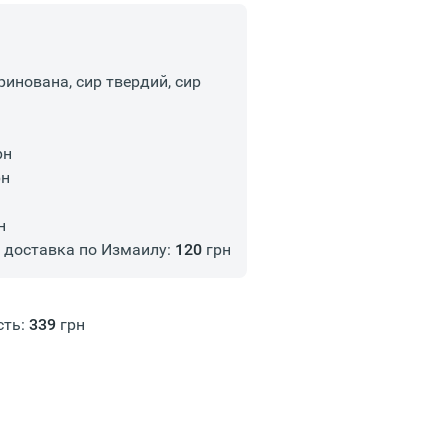
ринована, сир твердий, сир
рн
рн
н
доставка по Измаилу:
120
грн
сть:
339
грн