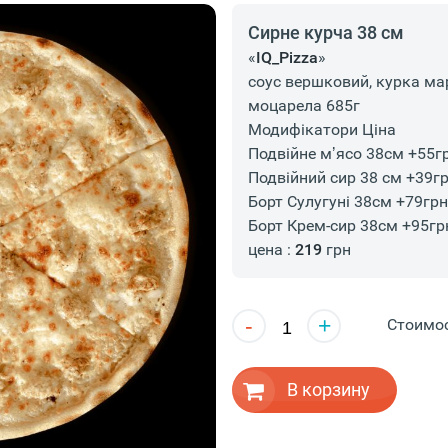
Сирне курча 38 см
«
IQ_Pizza
»
соус вершковий, курка ма
моцарела 685г
Модифікатори Ціна
Подвійне мʼясо 38см +55г
Подвійний сир 38 см +39г
Борт Сулугуні 38см +79грн
Борт Крем-сир 38см +95гр
цена :
219
грн
-
+
Стоимо
В корзину