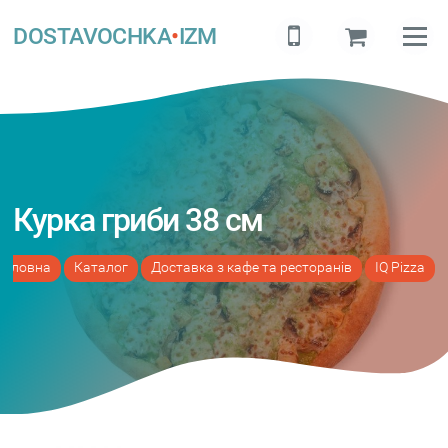
DOSTAVOCHKA
•
IZM
Курка гриби 38 см
Головна
Каталог
Доставка з кафе та ресторанів
IQ Pizza