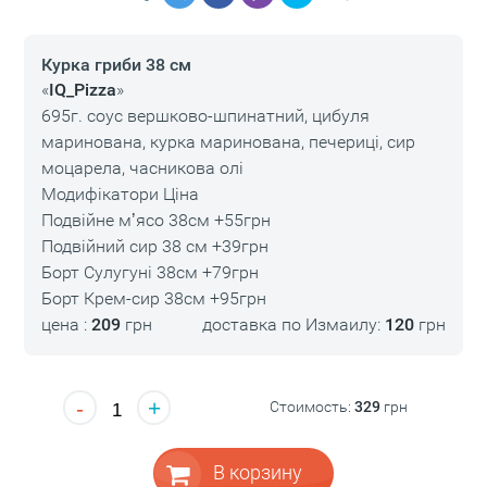
Курка гриби 38 см
«
IQ_Pizza
»
695г. соус вершково-шпинатний, цибуля
маринована, курка маринована, печериці, сир
моцарела, часникова олі
Модифікатори Ціна
Подвійне мʼясо 38см +55грн
Подвійний сир 38 см +39грн
Борт Сулугуні 38см +79грн
Борт Крем-сир 38см +95грн
цена :
209
грн
доставка по Измаилу:
120
грн
-
+
Стоимость:
329
грн
В корзину