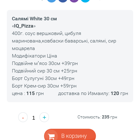
Салямі White 30 см
«
IQ_Pizza
»
400г. соус вершковий, цибуля
маринована,ковбаски баварські, салямі, сир
моцарела
Модифікатори Ціна
Подвійне мʼясо 30см +39грн
Подвійний сир 30 см +25грн
Борт Сулугуні 30см +49грн
Борт Крем-сир 30см +59грн
цена :
115
грн
доставка по Измаилу:
120
грн
-
+
Стоимость:
235
грн
В корзину