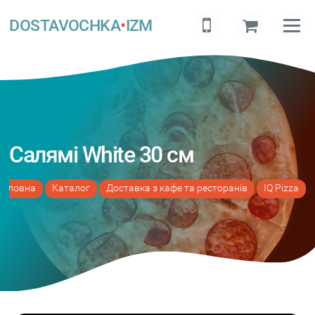
DOSTAVOCHKA
•
IZM
Салямі White 30 см
Головна
Каталог
Доставка з кафе та ресторанів
IQ Pizza