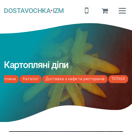
DOSTAVOCHKA
•
IZM
Картопляні діпи
Головна
Каталог
Доставка з кафе та ресторанів
TATAMI