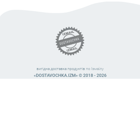
вигідна доставка продуктів
по Ізмаїлу
«DOSTAVOCHKA.IZM» © 2018 - 2026
Працюємо з 10:00 – 21:45 (без вихідних)
38 (063) 999 31 32
38 (098) 663 08 67
telegram:
@dostavochka_izm
МИ У СОЦ. МЕРЕЖАХ
Загальна оцінка
4,8
з
5
. Нашу роботу оцінили
127
чол.
Залишіть Ваш