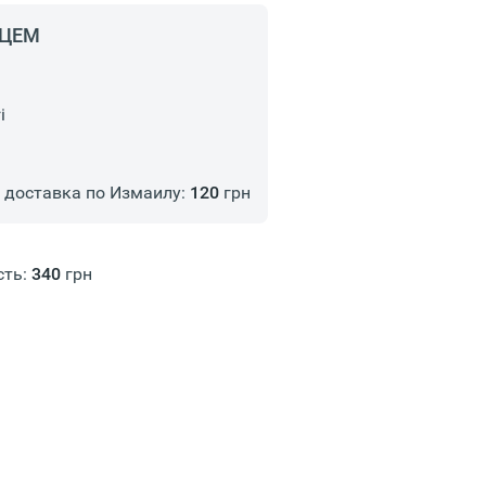
НЦЕМ
і
доставка по Измаилу:
120
грн
сть:
340
грн