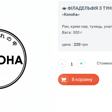
🍣 ФІЛАДЕЛЬФІЯ З ТУ
«
Konoha
»
Рис, крем‑сир, тунець, унаг
Вага: 300 г
цена :
220
грн
-
+
Стоимо
В корзину