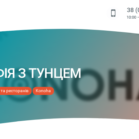
38 (
10:00 
ФІЯ З ТУНЦЕМ
 та ресторанів
Konoha