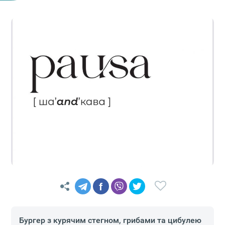
f
Бургер з курячим стегном, грибами та цибулею