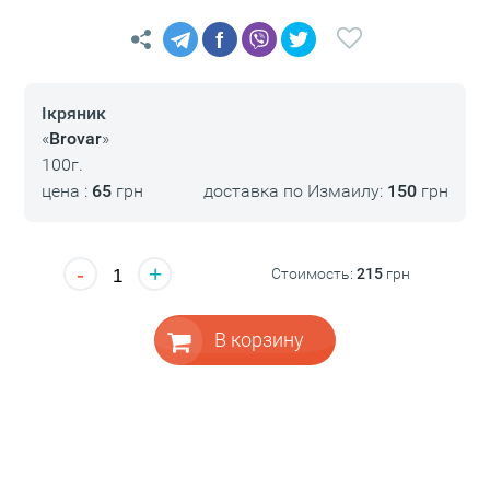
f
Ікряник
«
Brovar
»
100г.
цена :
65
грн
доставка по Измаилу:
150
грн
-
+
Стоимость:
215
грн
В корзину