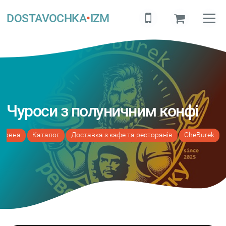
DOSTAVOCHKA
•
IZM
Чуроси з полуничним конфі
оловна
Каталог
Доставка з кафе та ресторанів
CheBurek