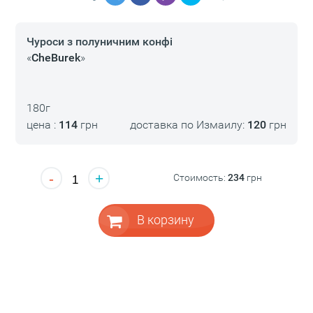
Чуроси з полуничним конфі
«
CheBurek
»
180г
цена :
114
грн
доставка по Измаилу:
120
грн
-
+
Стоимость:
234
грн
В корзину