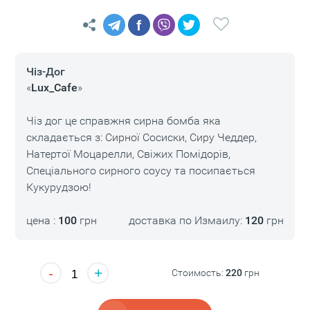
f
Чіз-Дог
«
Lux_Cafe
»
Чіз дог це справжня сирна бомба яка
складається з: Сирної Сосиски, Сиру Чеддер,
Натертої Моцарелли, Свіжих Помідорів,
Спеціального сирного соусу та посипається
Кукурудзою!
цена :
100
грн
доставка по Измаилу:
120
грн
-
+
Стоимость:
220
грн