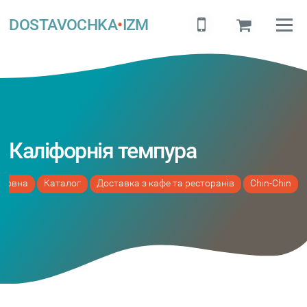
DOSTAVOCHKA
•
IZM
Каліфорнія темпура
оловна
Каталог
Доставка з кафе та ресторанів
Chin-Chin