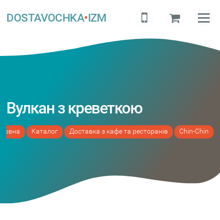
DOSTAVOCHKA
•
IZM
Вулкан з креветкою
оловна
Каталог
Доставка з кафе та ресторанів
Chin-Chin