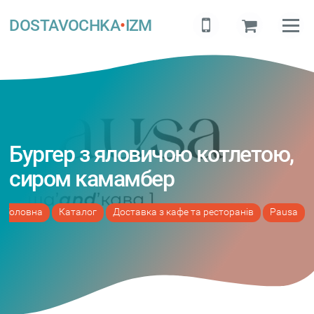
DOSTAVOCHKA
•
IZM
Бургер з яловичою котлетою,
сиром камамбер
Головна
Каталог
Доставка з кафе та ресторанів
Pausa