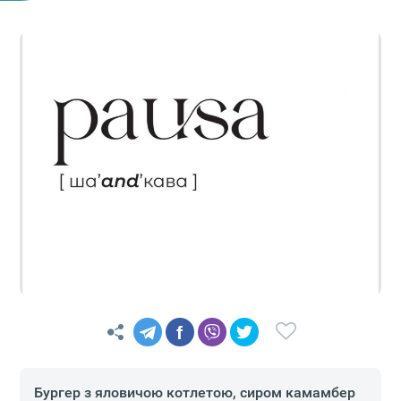
f
Бургер з яловичою котлетою, сиром камамбер