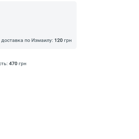
доставка по Измаилу:
120
грн
сть:
470
грн