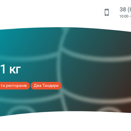
38 (
10:00 
1 кг
 та ресторанів
Два Тандири