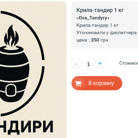
Крила-тандир 1 кг
«
Dva_Tandyry
»
Крила-тандир 1 кг
Уточнювати у диспетчера
цена :
350
грн
-
+
Стоимо
В корзину