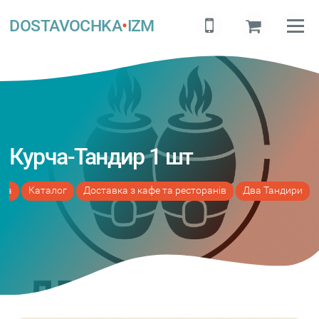
DOSTAVOCHKA
•
IZM
Курча-Тандир 1 шт
вна
Каталог
Доставка з кафе та ресторанів
Два Тандири