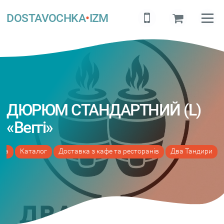
DOSTAVOCHKA
•
IZM
ДЮРЮМ СТАНДАРТНИЙ (L)
«Веггі»
вна
Каталог
Доставка з кафе та ресторанів
Два Тандири