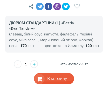
f
ДЮРЮМ СТАНДАРТНИЙ (L) «Веггі»
«
Dva_Tandyry
»
(лаваш, білий соус, капуста, фалафель, теріякі
соус, мікс зелені, маринований огірок, морква)
цена :
170
грн
доставка по Измаилу:
120
грн
-
+
Стоимость:
290
грн
В корзину