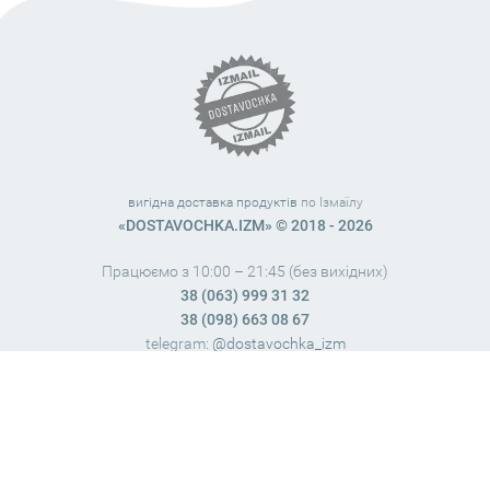
вигідна доставка продуктів
по Ізмаїлу
«DOSTAVOCHKA.IZM» © 2018 - 2026
Працюємо з 10:00 – 21:45 (без вихідних)
38 (063) 999 31 32
38 (098) 663 08 67
telegram:
@dostavochka_izm
МИ У СОЦ. МЕРЕЖАХ
Загальна оцінка
4,8
з
5
. Нашу роботу оцінили
127
чол.
Залишіть Ваш
відгук