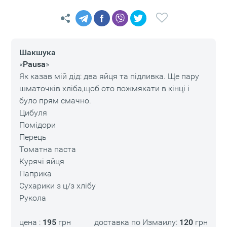
f
Шакшука
«
Pausa
»
Як казав мій дід: два яйця та підливка. Ще пару
шматочків хліба,щоб ото пожмякати в кінці і
було прям смачно.
Цибуля
Помідори
Перець
Томатна паста
Курячі яйця
Паприка
Сухарики з ц/з хлібу
Рукола
цена :
195
грн
доставка по Измаилу:
120
грн