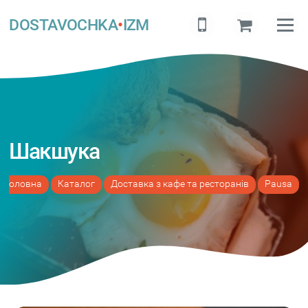
DOSTAVOCHKA
•
IZM
Шакшука
Головна
Каталог
Доставка з кафе та ресторанів
Pausa