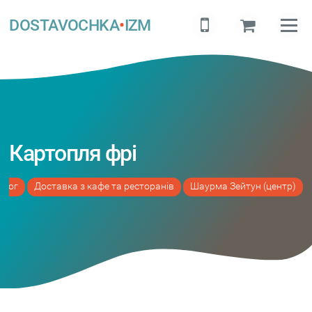
DOSTAVOCHKA
•
IZM
Картопля фрі
алог
Доставка з кафе та ресторанів
Шаурма Зейтун (центр)