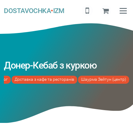
DOSTAVOCHKA
•
IZM
Донер-Кебаб з куркою
алог
Доставка з кафе та ресторанів
Шаурма Зейтун (центр)