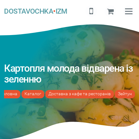
DOSTAVOCHKA
•
IZM
Картопля молода відварена із
зеленню
Головна
Каталог
Доставка з кафе та ресторанів
Зейтун