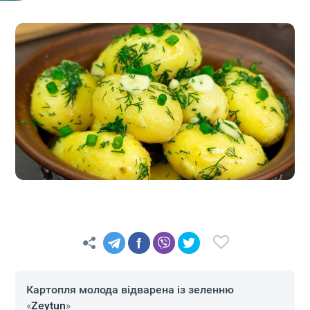
f
Картопля молода відварена із зеленню
«
Zeytun
»