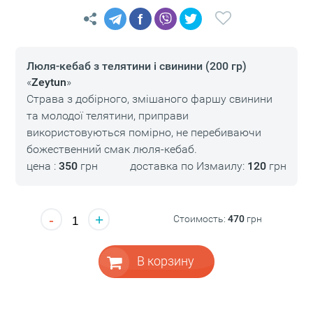
f
Люля-кебаб з телятини і свинини (200 гр)
«
Zeytun
»
Страва з добірного, змішаного фаршу свинини
та молодої телятини, приправи
використовуються помірно, не перебиваючи
божественний смак люля-кебаб.
цена :
350
грн
доставка по Измаилу:
120
грн
-
+
Стоимость:
470
грн
В корзину