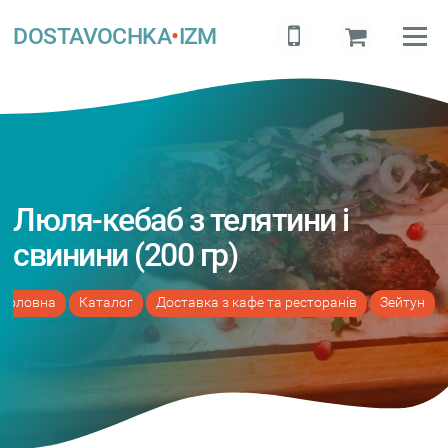
DOSTAVOCHKA
•
IZM
Люля-кебаб з телятини і
свинини (200 гр)
Головна
Каталог
Доставка з кафе та ресторанів
Зейтун