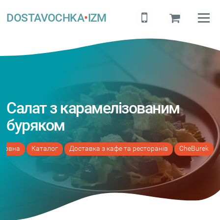
DOSTAVOCHKA
•
IZM
Салат з карамелізованим
буряком
оловна
Каталог
Доставка з кафе та ресторанів
CheBurek