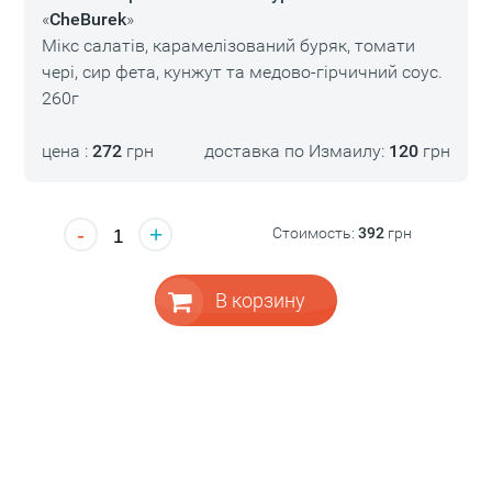
«
CheBurek
»
Мікс салатів, карамелізований буряк, томати
чері, сир фета, кунжут та медово-гірчичний соус.
260г
цена :
272
грн
доставка по Измаилу:
120
грн
-
+
Стоимость:
392
грн
В корзину