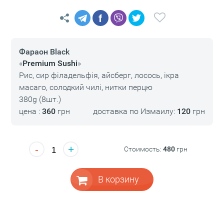
f
Фараон Black
«
Premium Sushi
»
Рис, сир філадельфія, айсберг, лосось, ікра
масаго, солодкий чилі, нитки перцю
380g (8шт.)
цена :
360
грн
доставка по Измаилу:
120
грн
-
+
Стоимость:
480
грн
В корзину