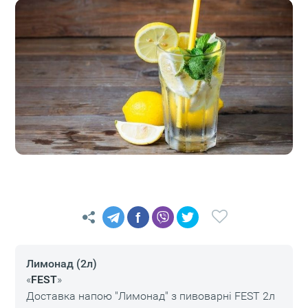
f
Лимонад (2л)
«
FEST
»
Доставка напою "Лимонад" з пивоварні FEST 2л