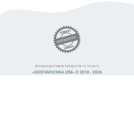
вигідна доставка продуктів
по Ізмаїлу
«DOSTAVOCHKA.IZM» © 2018 - 2026
Працюємо з 10:00 – 21:45 (без вихідних)
38 (063) 999 31 32
38 (098) 663 08 67
telegram:
@dostavochka_izm
МИ У СОЦ. МЕРЕЖАХ
Загальна оцінка
4,8
з
5
. Нашу роботу оцінили
127
чол.
Залишіть Ваш