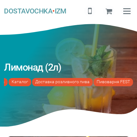
DOSTAVOCHKA
•
IZM
Лимонад (2л)
на
Каталог
Доставка розливного пива
Пивоварня FEST