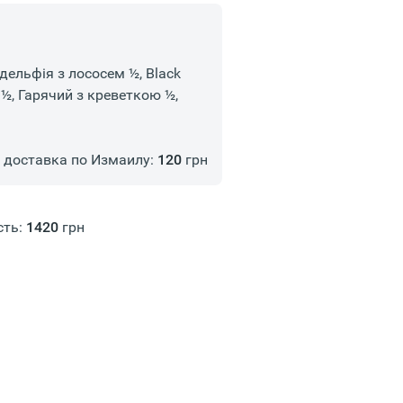
дельфія з лососем ½, Black
½, Гарячий з креветкою ½,
доставка по Измаилу:
120
грн
сть:
1420
грн