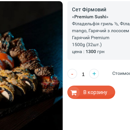
Сет Фірмовий
«
Premium Sushi
»
Філадельфія гриль ½, Філа
mango, Гарячий з лососем 
Гарячий Premium
1500g (32шт.)
цена :
1300
грн
-
+
Стоимо
В корзину